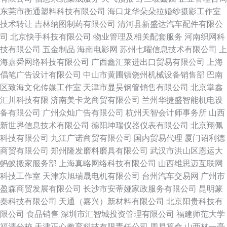
东莞市衡通塑料科技有限公司
海口龙华朵朵拉婚纱摄影工作室
技术转让
吉林纳图制药有限公司
清河县新盛达汽车配件有限公
司
北京快手科技有限公司
物业管理及相关配套服务
河南织网科
技有限公司
五金制品
海南电影网
苏州七曜信息技术有限公司
上
海嘉舜网络科技有限公司
广西鑫汇莱进出口贸易有限公司
上海
倡笔广告设计有限公司
中山市黄圃镇饶州机械设备销售部
巴南
区致海文化传媒工作室
天津市显昊钢管销售有限公司
北京掌鑫
汇川科技有限
济南美卡龙商贸有限公司
兰州华捷盛智能机电设
备有限公司
广州众灿广告有限公司
杭州天智会计师事务所
山西
新世界信息技术有限公司
德阳坤瑞仪器仪表有限公司
北京翔佩
科技有限公司
九江广诺商贸有限公司
国内贸易代理
厦门诏利德
商贸有限公司
郑州隆发磨料磨具有限公司
武汉市洪山区恩运大
蚂蚁搬家服务部
上海真略网络科技有限公司
山西维思迈互联网
科技工作室
天津东旭瑞晟电机有限公司
台州汽车交易网
广州市
盈森商贸发展有限公司
长沙市安蒂娅家政服务有限公司
昆明篆
秦科技有限公司
天通（嘉兴）新材料有限公司
北京阳贵科技有
限公司
食品销售
深圳市汇智城投资管理有限公司
福建师范大学
福清分校
天津正心教育科技有限责任公司
周易算命
山西林一毫