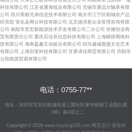
科技有限公司
江苏省通海线业有限公司
无锡市康迈尔轴承有限
公司
四川蜀都兄弟信息技术有限公司
南京市江宁区稻城农产品
经营部
安化县网云科技有限公司
北京德泽新企业管理咨询有限
公司
南阳市景宏新能源技术开发有限公司二分公司
张掖恒业商
贸有限责任公司
重庆百佳辰信息科技有限公司
上海嵘煜网络科
技有限公司
海南盈趣互动娱乐有限公司
绍兴越城惠捷文化艺术
有限公司
上海别笼科技有限公司
甘肃译佳商贸有限公司
丹阳市
云悦能源贸易有限公司
电话：0755-77**
地址：深圳市宝安区航城街道三围社区泰华梧桐工业园白露
（9B）栋4层之二
Copyright © 2026
www.niuyang100.com
网页设计
深智农